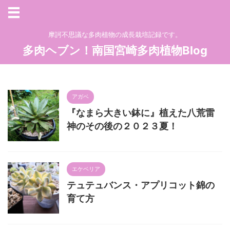
摩訶不思議な多肉植物の成長栽培記録です。
多肉ヘブン！南国宮崎多肉植物Blog
アガベ
『なまら大きい鉢に』植えた八荒雷
神のその後の２０２３夏！
エケベリア
テュテュバンス・アプリコット錦の
育て方