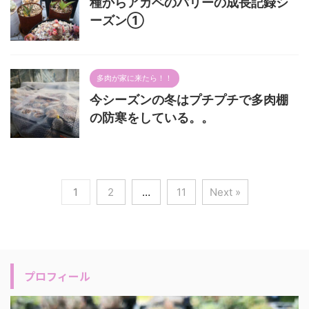
種からアガベのパリーの成長記録シ
ーズン①
多肉が家に来たら！！
今シーズンの冬はプチプチで多肉棚
の防寒をしている。。
1
2
…
11
Next »
プロフィール