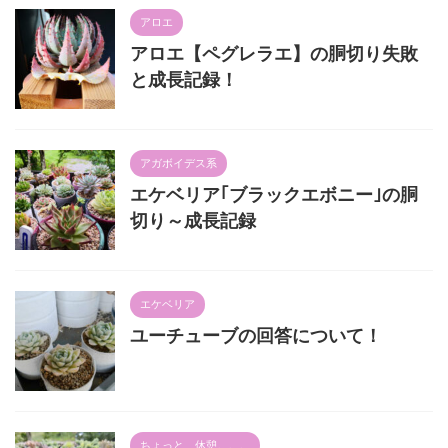
アロエ
アロエ【ペグレラエ】の胴切り失敗
と成長記録！
アガボイデス系
エケベリア｢ブラックエボニー｣の胴
切り～成長記録
エケベリア
ユーチューブの回答について！
ちょっと、休憩。。。